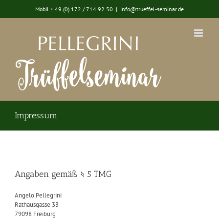
Zum
Mobil + 49 (0) 172 / 714 92 50
|
info@trueffel-seminar.de
Inhalt
springen
Impressum
Angaben gemäß § 5 TMG
Angelo Pellegrini
Rathausgasse 33
79098 Freiburg