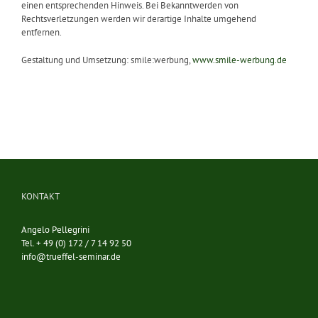
einen entsprechenden Hinweis. Bei Bekanntwerden von
Rechtsverletzungen werden wir derartige Inhalte umgehend
entfernen.
Gestaltung und Umsetzung: smile:werbung,
www.smile-werbung.de
KONTAKT
Angelo Pellegrini
Tel. + 49 (0) 172 / 7 14 92 50
info@trueffel-seminar.de